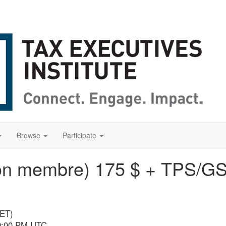
Browse
Participate
Non membre) 175 $ + TPS/GS
(ET)
 9:00 PM UTC